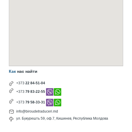
Как
нас найти
+373
22 84-51-04
+373
79 83-22-55
+373
79 58-33-31
info@biroudetraduceri.md
ул. Букурешть 59, оф.7, Кишинев, Республика Молдова