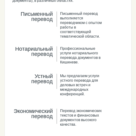
документы), в различных областях.
Письменный
Письменный перевод
перевод
выполняется
переводчиком с опытом
работы в
соответствующей
тематической области.
Нотариальный
Профессиональные
перевод
услуги нотариального
перевода документов в
Кишиневе.
Устный
Мы предлагаем услуги
перевод
устного перевода для
деловых встреч и
международных
конференций.
Экономический
Перевод экономических
перевод
текстов и финансовых
документов высокого
качества.