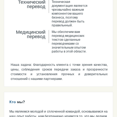
Технический
Техническая
перевод
документация является
чрезвычайно важным
компонентом вашего
бизнеса, поэтому
перевод должен быть
правильнный.
Медицинский
Мы обеспечим вам
перевод
перевод медицинских
текстов сделанные
переводчиками со
значительным опытом
работы в этой области.
Наша задача: благодарность клиента с точки зрения качества,
цены, соблюдения сроков передачи заказа и прозрачности
стоимости и установления прочных и доверительных
отношений с нашими партнерами.
Кто
мы?
Мы являемся молодой и сплоченной командой, основываемся на
наш опыт работы, нам безгранично нравится то, что мы делаем.