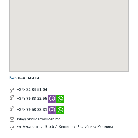
Как
нас найти
+373
22 84-51-04
+373
79 83-22-55
+373
79 58-33-31
info@biroudetraduceri.md
ул. Букурешть 59, оф.7, Кишинев, Республика Молдова