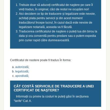
Trebuie doar să aduceți certificatul de naştere pe care îl
vreți tradus, în original, căci de restul ne ocupăm noi!
Aici decidem ce tip de traducere și legalizare este nevoie,
achitați plata pentru servicii și din acest moment
traducătorul începe lucrul, în cazul dacă este nevoie de
legalizare notarială, aceasta va fi făcută.
Traducerea certificatului de naştere o puteți lua din birou la
data și ora convenită pentru predare sau o putem expedia
prin curier rapid către dumneavoastră.
Certificatul de nastere poate fi tradus în forma:
autorizată
;
legalizată;
apostilată
;
CÂT COSTĂ SERVICIILE DE TRADUCERE A UNEI
CERTIFICAT DE NAŞTERE?
Informații cu privire la costuri le puteți găsi în secțiunea
"
tarife
" Cat. A.