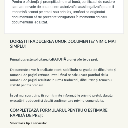
Pentru o eficiență și promptitudine mai bună, certificatul de naştere
care are nevoie de o traducere autorizată sau/și legalizată poate fi
transmisă scanat pe email sau prin fax, urmând ca originalul
documentului să fie prezentat obligatoriu în momentul ridicarii
documentului legalizat.
DOREŞTI TRADUCEREA UNOR DOCUMENTE? NIMIC MAI
SIMPLU!
Primul pas este solicitarea
GRATUITĂ
a unei oferte de preţ.
Documentele vor fi analizate atent, stabilindu-se gradul de dificultate şi
numărul de pagini estimat. Preţul final se calculează pornind de la
numărul de pagini rezultate în urma traducerii, dificultate şi termenul
stabilit pentru predare.
În cel mai scurt timp îţi vom trimite informaţiile privind preţul, durata
executării traducerii şi detalii suplimentare privind comanda ta.
COMPLETEAZĂ FORMULARUL PENTRU O ESTIMARE
RAPIDĂ DE PREŢ:
Selectează tipul serviciilor